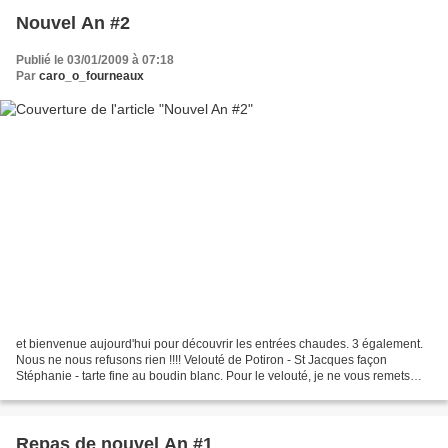
Nouvel An #2
Publié le 03/01/2009 à 07:18
Par
caro_o_fourneaux
et bienvenue aujourd'hui pour découvrir les entrées chaudes. 3 également.
Nous ne nous refusons rien !!!! Velouté de Potiron - St Jacques façon
Stéphanie - tarte fine au boudin blanc. Pour le velouté, je ne vous remets
pas la recette !!!! Pour les St...
Repas de nouvel An #1