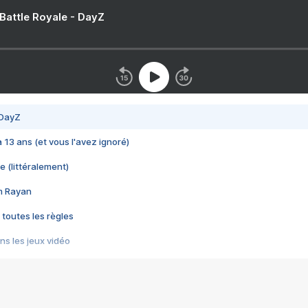
 Battle Royale - DayZ
 DayZ
 a 13 ans (et vous l'avez ignoré)
e (littéralement)
im Rayan
 toutes les règles
s les jeux vidéo
us choquant de Rockstar ? - Le scandale BULLY
e plus moche de Steam