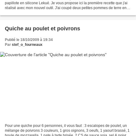
papillote en silicone Lekué. Je vous propose ici la première recette que j'ai
réalisé avec mon nouvel outil. J'ai coupé deux petites pommes de terre en
fines lamelles que j'a...
Quiche au poulet et poivrons
Publié le 18/10/2009 à 19:34
Par
stef_o_fourneaux
Pour une quiche pour 6 personnes, il vous faut : 3 escalopes de poulet, un
mélange de poivrons 3 couleurs, 1 gros oignons, 3 oeufs, 1 yaourt brassé, 1
boule de mozzarella, 1 pate à tarte brisée, 2 CS de sauce soja, sel & poivre,