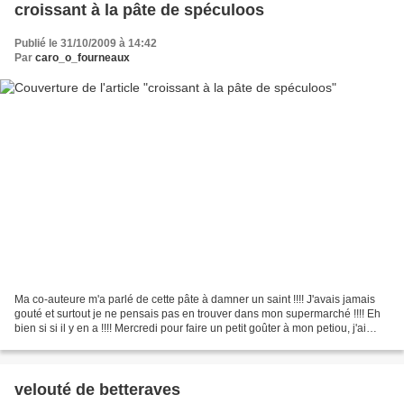
croissant à la pâte de spéculoos
Publié le 31/10/2009 à 14:42
Par
caro_o_fourneaux
Ma co-auteure m'a parlé de cette pâte à damner un saint !!!! J'avais jamais
gouté et surtout je ne pensais pas en trouver dans mon supermarché !!!! Eh
bien si si il y en a !!!! Mercredi pour faire un petit goûter à mon petiou, j'ai
décidé d'utiliser cette...
velouté de betteraves