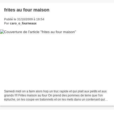
frites au four maison
Publié le 31/10/2009 à 19:54
Par
caro_o_fourneaux
Samedi midi on a faim alors hop un truc rapide et qui plait aux petits et aux
grands !!!! Frites maison au four On prend des pommes de terre que l'on
épluche, on les coupe en batonnets et on les mets dans un contenant qui
ferme. On y ajoute 3 CC d'huile...