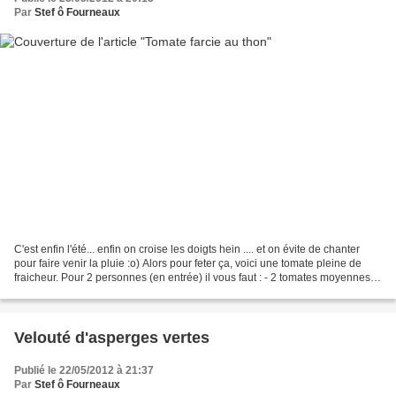
Par
Stef ô Fourneaux
C'est enfin l'été... enfin on croise les doigts hein .... et on évite de chanter
pour faire venir la pluie :o) Alors pour feter ça, voici une tomate pleine de
fraicheur. Pour 2 personnes (en entrée) il vous faut : - 2 tomates moyennes -
1 boite d'émincés...
Velouté d'asperges vertes
Publié le 22/05/2012 à 21:37
Par
Stef ô Fourneaux