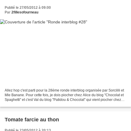
Publié le 27/05/2012 à 09:00
Par
2fillesofourneau
Allez hop c'est parti pour la 28ème ronde interblog organisée par Sorcilili et
Mle Banane. Pour cette fois, je dois piocher chez Alice du blog "Chocolat et
Spaghetti" et c'est Val du blog "Patidou & Chocolat" qui vient piocher chez
moi. J'ai choisi de...
Tomate farcie au thon
Publié le 23/05/2012 à 20:13