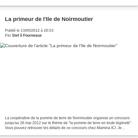
tarte.... mais qu'est...
La primeur de l'Ile de Noirmoutier
Publié le 13/05/2012 à 20:53
Par
Stef ô Fourneaux
La coopérative de la pomme de terre de Noirmoutier organise un concours
jusqu'au 26 mai 2012 sur le thème de "la pomme de terre en toute légèreté".
Vous pouvez retrouver les détails de ce concours chez Mamina ICI. Je
propose pour l'occasion cette recette........