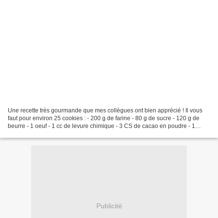
Une recette très gourmande que mes collègues ont bien apprécié ! Il vous
faut pour environ 25 cookies : - 200 g de farine - 80 g de sucre - 120 g de
beurre - 1 oeuf - 1 cc de levure chimique - 3 CS de cacao en poudre - 1
pincée de sel - 50 g de chocolat...
Publicité