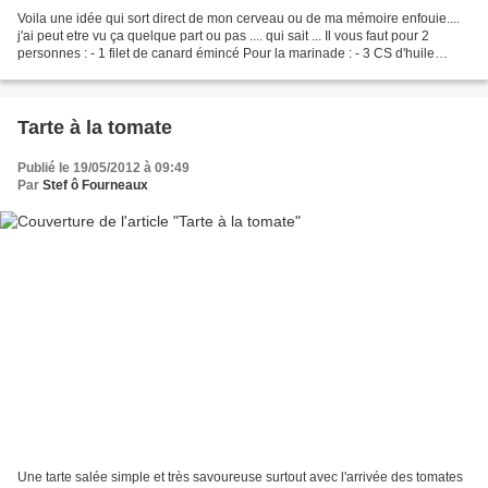
Voila une idée qui sort direct de mon cerveau ou de ma mémoire enfouie....
j'ai peut etre vu ça quelque part ou pas .... qui sait ... Il vous faut pour 2
personnes : - 1 filet de canard émincé Pour la marinade : - 3 CS d'huile
d'olives - 1 cc de purée...
Tarte à la tomate
Publié le 19/05/2012 à 09:49
Par
Stef ô Fourneaux
Une tarte salée simple et très savoureuse surtout avec l'arrivée des tomates