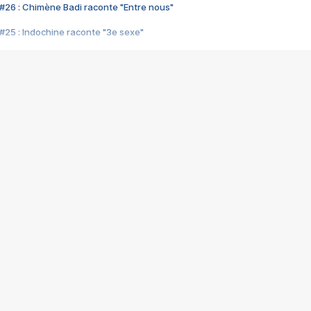
#26 : Chimène Badi raconte "Entre nous"
#25 : Indochine raconte "3e sexe"
#24 : Zaho raconte "C'est chelou"
#23 : Patrick Bruel raconte "Au café des délices"
#22 : Kyo raconte "Le chemin"
#21 : Nolwenn Leroy raconte "Cassé"
#20 : Patrick Hernandez raconte "Born to be alive"
#19 : Lorie raconte "Près de moi"
#18 : Michael Jones raconte "A nos actes manqués" (avec Jean-Jacque
#17 : Khaled raconte "Aïcha"
#16 : Corneille raconte "Parce qu'on vient de loin"
#15 : Indochine raconte "L'aventurier"
14 : Lorie raconte "Sur un air latino"