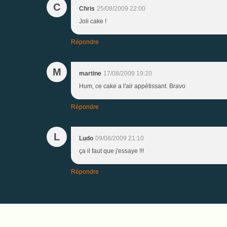
C
Chris
25/08/2009 22:00
Joli cake !
Répondre
M
martine
17/08/2009 19:20
Hum, ce cake a l'air appétissant. Bravo
Répondre
L
Ludo
09/08/2009 21:10
ça il faut que j'essaye !!!
Répondre