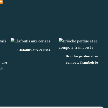
Clafoutis aux cerises
Brioche perdue et sa
s une
compote framboisée
aub