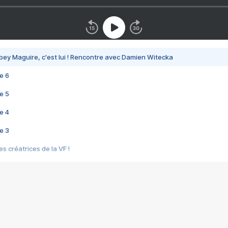
bey Maguire, c'est lui ! Rencontre avec Damien Witecka
e 6
e 5
e 4
e 3
s créatrices de la VF !
e 2
e 1
e Mektoub My Love arrive enfin ! Rencontre avec Shaïn Boumedine et Sal
i : après Toni en famille