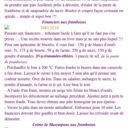
de prendre une pate feuilletée prête à dérouler, d'étaler de la purée de
framboise et de saupoudrez du sucre. Roulez et coupez façon croissant ou
spirale... simple et super bon !!!
Financiers aux framboises
Passons aux financiers... tellement facile à faire qu'il ne faut pas s'en
priver .... Une recette trouvée dans un livre mais je ne sais plus lequel !!!
Pour une quinzaine de biscuits, il vous faut : 150 g de blancs d'oeufs
(env. 5), 175 g de beurre, 50 g de farine, 250 g de sucre, 150 g de
poudre d'amandes,
25 g d'amandes effilées
, 1 pincée de sel,
de la purée
de framboises
.
- Préchauffez le four à 200 °C. Faites fondre le beurre dans une casserole
à feu doux. Laissez le cuisre à feu moyen 5 min afin qu'il prenne une
couleur noisette. Ôtez du feu. Dans un saladier, mélangez le sucre, la
poudre d'amande, la farine et le sel. Liez bien le tout.
- A l'aide d'un fouet, montez en neige très ferme les blancs d'oeufs.
Incorporez les délicatement au mélange précédent. Ajoutez petit à petit le
beurre fondu. Vous devez obtenir une pâte homogène un peu épaisse.
- Versez la pâte dans un moule antiadhésif. Enfournez pour 10 min. Les
financiers doivent être gonflés et bien dorés. Laissez les refroidir avant de
démouler.
Crème de Mascarpone aux framboises