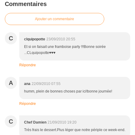
Commentaires
Ajouter un commentaire
C
clquipopotte
23/09/2010 20:55
Et si on faisait une framboise party !!!Bonne soirée
...CLquipopotte♥♥♥
Répondre
A
ana
22/09/2010 07:55
humm, plein de bonnes choses par ici!bonne journée!
Répondre
C
Chef Damien
21/09/2010 19:20
Très frais le dessert.Plus léger que notre périple ce week-end.