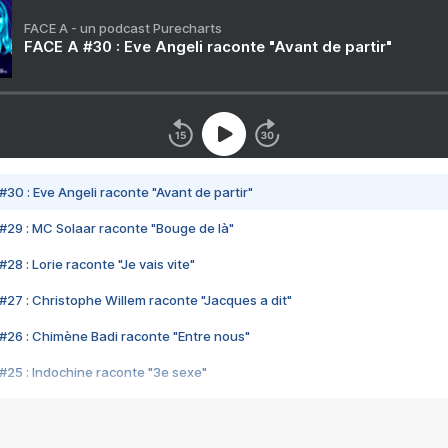
FACE A - un podcast Purecharts
FACE A #30 : Eve Angeli raconte "Avant de partir"
#30 : Eve Angeli raconte "Avant de partir"
#29 : MC Solaar raconte "Bouge de là"
28 : Lorie raconte "Je vais vite"
#27 : Christophe Willem raconte "Jacques a dit"
#26 : Chimène Badi raconte "Entre nous"
#25 : Indochine raconte "3e sexe"
#24 : Zaho raconte "C'est chelou"
#23 : Patrick Bruel raconte "Au café des délices"