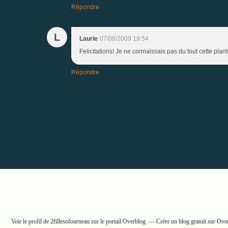
Répondre
L
Laurie
07/08/2009 19:54
Felicitations! Je ne connaissais pas du tout cette plant
Répondre
Voir le profil de
2fillesofourneau
sur le portail Overblog
Créer un blog gratuit sur Ove