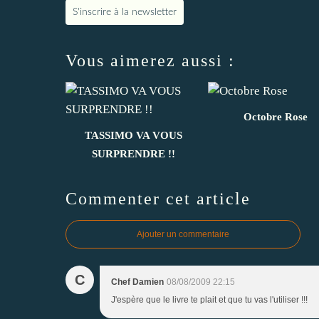
S'inscrire à la newsletter
Vous aimerez aussi :
Octobre Rose
TASSIMO VA VOUS
SURPRENDRE !!
Commenter cet article
Ajouter un commentaire
C
Chef Damien
08/08/2009 22:15
J'espère que le livre te plait et que tu vas l'utiliser !!!