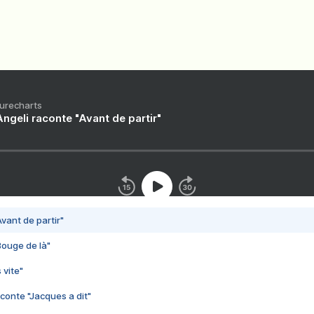
Purecharts
ngeli raconte "Avant de partir"
vant de partir"
Bouge de là"
 vite"
conte "Jacques a dit"