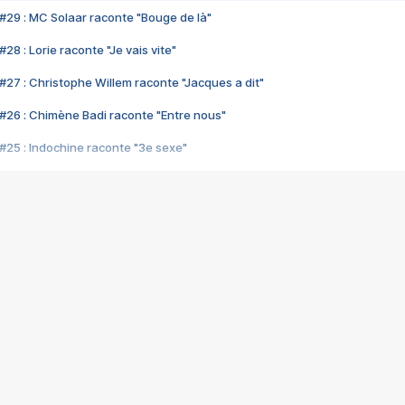
#29 : MC Solaar raconte "Bouge de là"
28 : Lorie raconte "Je vais vite"
#27 : Christophe Willem raconte "Jacques a dit"
#26 : Chimène Badi raconte "Entre nous"
#25 : Indochine raconte "3e sexe"
#24 : Zaho raconte "C'est chelou"
#23 : Patrick Bruel raconte "Au café des délices"
#22 : Kyo raconte "Le chemin"
#21 : Nolwenn Leroy raconte "Cassé"
#20 : Patrick Hernandez raconte "Born to be alive"
#19 : Lorie raconte "Près de moi"
#18 : Michael Jones raconte "A nos actes manqués" (avec Jean-Jacque