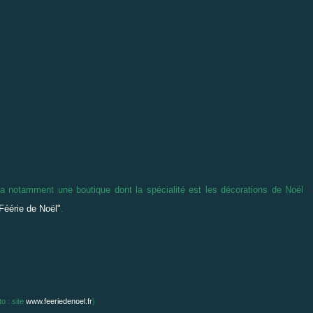
 y a notamment une boutique dont la spécialité est les décorations de Noël
Féérie de Noël"
.
to : site
www.feeriedenoel.fr
)