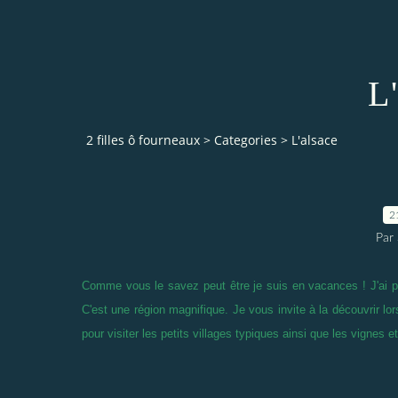
L
2 filles ô fourneaux
>
Categories
>
L'alsace
2
Par
Comme vous le savez peut être je suis en vacances ! J'ai pr
C'est une région magnifique. Je vous invite à la découvrir lo
pour visiter les petits villages typiques ainsi que les vignes