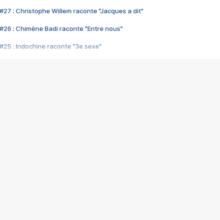
#27 : Christophe Willem raconte "Jacques a dit"
#26 : Chimène Badi raconte "Entre nous"
#25 : Indochine raconte "3e sexe"
#24 : Zaho raconte "C'est chelou"
#23 : Patrick Bruel raconte "Au café des délices"
#22 : Kyo raconte "Le chemin"
#21 : Nolwenn Leroy raconte "Cassé"
#20 : Patrick Hernandez raconte "Born to be alive"
#19 : Lorie raconte "Près de moi"
#18 : Michael Jones raconte "A nos actes manqués" (avec Jean-Jacque
#17 : Khaled raconte "Aïcha"
#16 : Corneille raconte "Parce qu'on vient de loin"