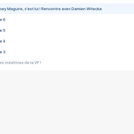
bey Maguire, c'est lui ! Rencontre avec Damien Witecka
e 6
e 5
e 4
e 3
s créatrices de la VF !
e 2
e 1
e Mektoub My Love arrive enfin ! Rencontre avec Shaïn Boumedine et Sal
i : après Toni en famille
elle réalise le bouleversant Dites lui que je l'aime
ais ! Rencontre autour de Vie privée de Rebecca Zlotowski