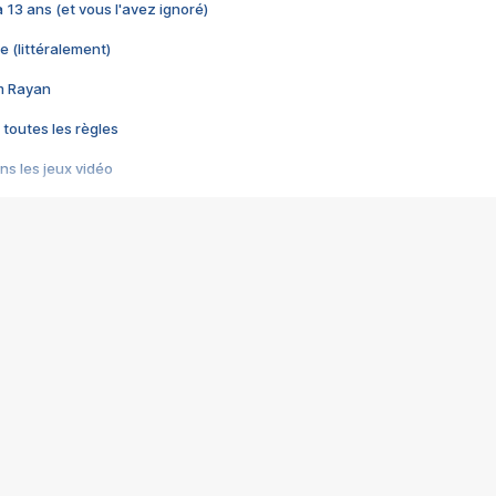
 a 13 ans (et vous l'avez ignoré)
e (littéralement)
im Rayan
 toutes les règles
s les jeux vidéo
us choquant de Rockstar ? - Le scandale BULLY
e plus moche de Steam
du RÊVE tourne au CAUCHEMAR
pendant 8 heures
it… à tort
umiliés par un jeu vidéo
ire - Final Fantasy 8
ti un empire - Age of Empires