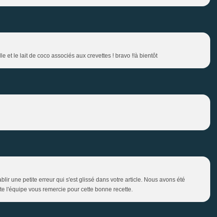
lle et le lait de coco associés aux crevettes ! bravo !!à bientôt
blir une petite erreur qui s'est glissé dans votre article. Nous avons été
te l'équipe vous remercie pour cette bonne recette.