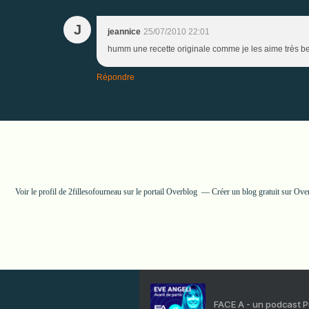
J
jeannice
25/07/2010 22:01
humm une recette originale comme je les aime très be
Répondre
Voir le profil de
2fillesofourneau
sur le portail Overblog
Créer un blog gratuit sur Ove
FACE A - un podcast 