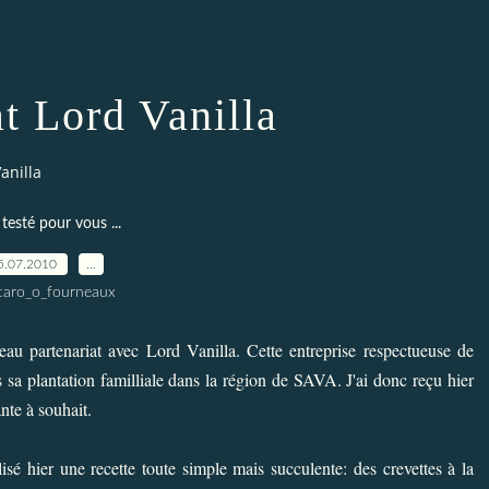
at Lord Vanilla
anilla
testé pour vous ...
5.07.2010
…
caro_o_fourneaux
veau partenariat avec
Lord Vanilla
. Cette entreprise respectueuse de
s sa plantation familliale dans la région de SAVA. J'ai donc reçu hier
nte à souhait.
alisé hier une recette toute simple mais succulente: des crevettes à la