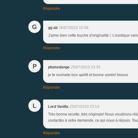
Répondre
G
gg ab
26/07/2010 15:58
J'aime bien cette touche d'originalité !: L'exotique vani
Répondre
P
plumedange
25/07/2010 23:33
je te souhaite bon apétit et bonne soirée! bisous
Répondre
L
Lord Vanilla
25/07/2010 23:13
Très bonne recette, très originale! Nous voudrions réta
contactés à votre demande, ce qui nous à réjouis. Tou
Répondre