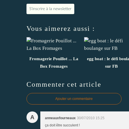
S'inscrire à la newsletter
Vous aimerez aussi :
Fromagerie Pouillot ... La
egg boat : le défi boul
Box Fromages
sur FB
Commenter cet article
Ajouter un commentaire
A
anneauxfourneaux
30/07/2010 15:25
ça doit être succulent !