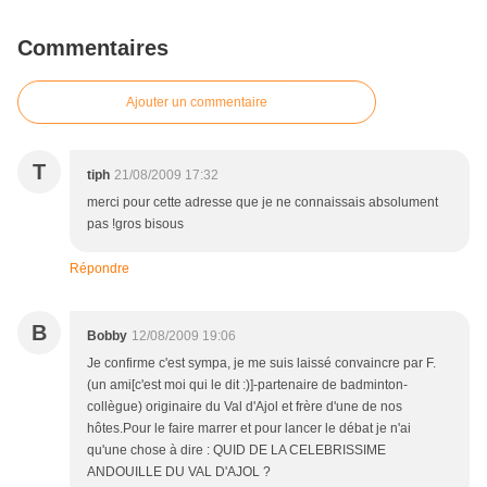
Commentaires
Ajouter un commentaire
T
tiph
21/08/2009 17:32
merci pour cette adresse que je ne connaissais absolument
pas !gros bisous
Répondre
B
Bobby
12/08/2009 19:06
Je confirme c'est sympa, je me suis laissé convaincre par F.
(un ami[c'est moi qui le dit :)]-partenaire de badminton-
collègue) originaire du Val d'Ajol et frère d'une de nos
hôtes.Pour le faire marrer et pour lancer le débat je n'ai
qu'une chose à dire : QUID DE LA CELEBRISSIME
ANDOUILLE DU VAL D'AJOL ?