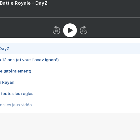
 Battle Royale - DayZ
 DayZ
 a 13 ans (et vous l'avez ignoré)
e (littéralement)
im Rayan
 toutes les règles
s les jeux vidéo
us choquant de Rockstar ? - Le scandale BULLY
e plus moche de Steam
du RÊVE tourne au CAUCHEMAR