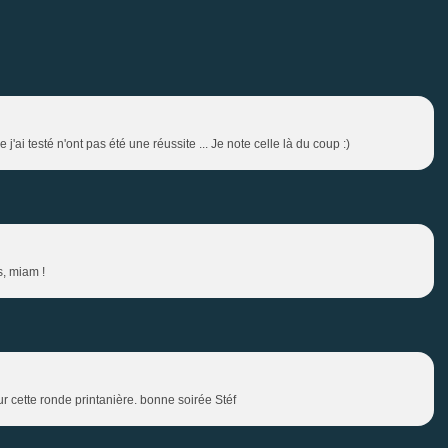
j'ai testé n'ont pas été une réussite ... Je note celle là du coup :)
s, miam !
r cette ronde printanière. bonne soirée Stéf