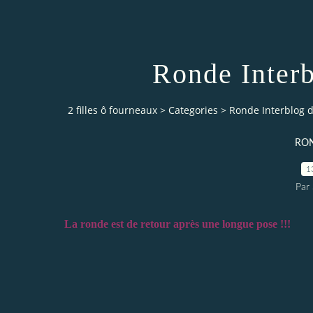
Ronde Inter
2 filles ô fourneaux
>
Categories
>
Ronde Interblog 
RON
1
Par
La ronde est de retour après une longue pose !!!