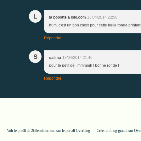
L
la popotte a lolo.com
13/04/2014 22:50
hum, c'est un bon choix pour cette belle ronde printani
Répondre
S
salima
13/04/2014 21:40
pour le petit déj, mmmmh ! bonne ronde !
Répondre
Voir le profil de
2fillesofourneau
sur le portail Overblog
Créer un blog gratuit sur Ove