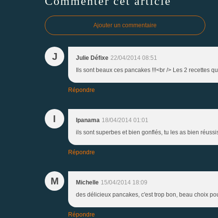
Commenter cet article
Ajouter un commentaire
J
Julie Défixe
22/04/2014 08:51
Ils sont beaux ces pancakes !!!<br /> Les 2 recettes que 
Répondre
I
Ipanama
18/04/2014 01:01
ils sont superbes et bien gonflés, tu les as bien réussi
Répondre
M
Michelle
15/04/2014 18:09
des délicieux pancakes, c'est trop bon, beau choix pou
Répondre