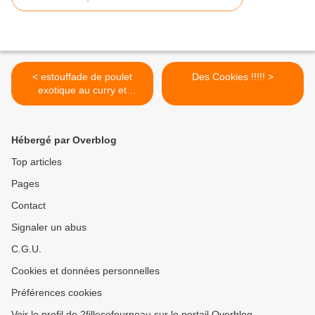
< estouffade de poulet
Des Cookies !!!!! >
exotique au curry et
gingembre
Hébergé par Overblog
Top articles
Pages
Contact
Signaler un abus
C.G.U.
Cookies et données personnelles
Préférences cookies
Voir le profil de 2fillesofourneau sur le portail Overblog