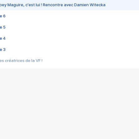
bey Maguire, c'est lui ! Rencontre avec Damien Witecka
e 6
e 5
e 4
e 3
s créatrices de la VF !
e 2
e 1
e Mektoub My Love arrive enfin ! Rencontre avec Shaïn Boumedine et Sal
i : après Toni en famille
elle réalise le bouleversant Dites lui que je l'aime
ais ! Rencontre autour de Vie privée de Rebecca Zlotowski
 de Marguerite, Grave... Rencontre avec Ella Rumpf