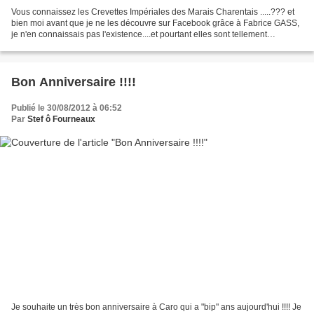
Vous connaissez les Crevettes Impériales des Marais Charentais .....??? et
bien moi avant que je ne les découvre sur Facebook grâce à Fabrice GASS,
je n'en connaissais pas l'existence....et pourtant elles sont tellement
savoureuses .... Il y a quelques...
Bon Anniversaire !!!!
Publié le 30/08/2012 à 06:52
Par
Stef ô Fourneaux
Je souhaite un très bon anniversaire à Caro qui a "bip" ans aujourd'hui !!!! Je