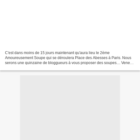
C'est dans moins de 15 jours maintenant qu'aura lieu le 2ème
Amoureusement Soupe qui se déroulera Place des Abesses à Paris. Nous
serons une quinzaine de bloggueurs à vous proposer des soupes.... Venez
nombreux nous rendre visite et même s'il fait froid,...