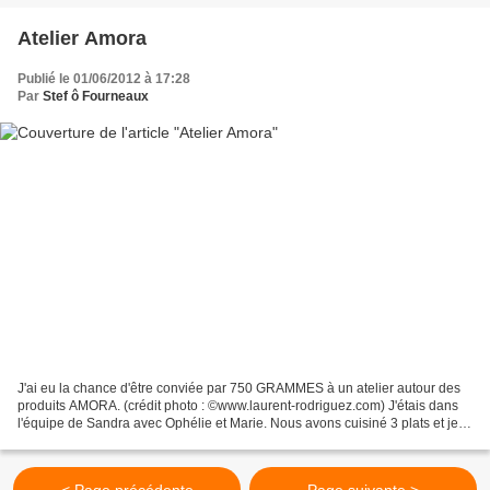
Atelier Amora
Publié le 01/06/2012 à 17:28
Par
Stef ô Fourneaux
J'ai eu la chance d'être conviée par 750 GRAMMES à un atelier autour des
produits AMORA. (crédit photo : ©www.laurent-rodriguez.com) J'étais dans
l'équipe de Sandra avec Ophélie et Marie. Nous avons cuisiné 3 plats et je
vous présente un des plats élaborés...