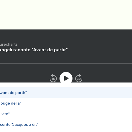
Purecharts
ngeli raconte "Avant de partir"
vant de partir"
Bouge de là"
 vite"
conte "Jacques a dit"