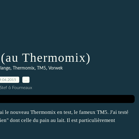
t (au Thermomix)
,
,
,
lange
Thermomix
TM5
Vorwek
9.04.2015
…
 Stef ô Fourneaux
'ai le nouveau Thermomix en test, le fameux TM5. J'ai testé
n" dont celle du pain au lait. Il est particulièrement