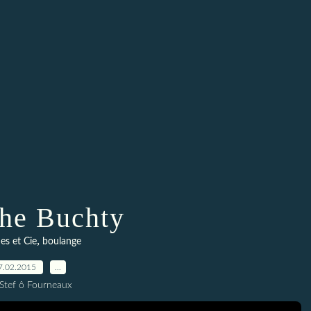
he Buchty
,
es et Cie
boulange
7.02.2015
…
 Stef ô Fourneaux