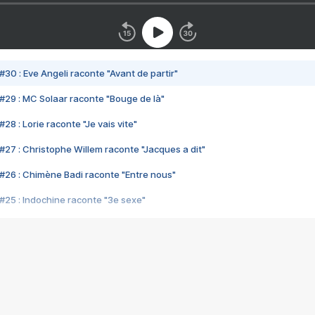
#30 : Eve Angeli raconte "Avant de partir"
#29 : MC Solaar raconte "Bouge de là"
28 : Lorie raconte "Je vais vite"
#27 : Christophe Willem raconte "Jacques a dit"
#26 : Chimène Badi raconte "Entre nous"
#25 : Indochine raconte "3e sexe"
#24 : Zaho raconte "C'est chelou"
#23 : Patrick Bruel raconte "Au café des délices"
#22 : Kyo raconte "Le chemin"
#21 : Nolwenn Leroy raconte "Cassé"