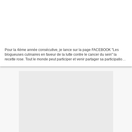
Pour la 4ème année consécutive, je lance sur la page FACEBOOK "Les
blogueuses culinaires en faveur de la lutte contre le cancer du sein" la
recette rose. Tout le monde peut participer et venir partager sa participation
sur la page, clique ICI. Comme tous...