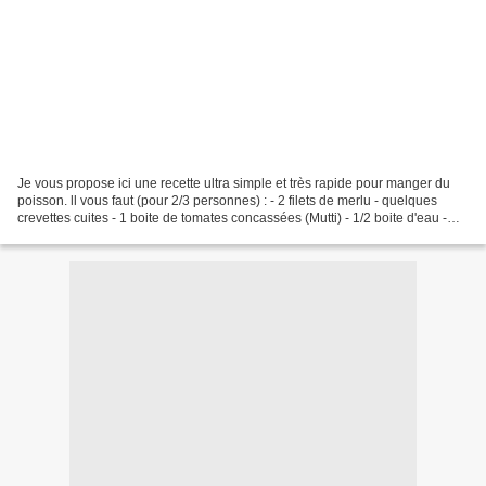
Je vous propose ici une recette ultra simple et très rapide pour manger du
poisson. ll vous faut (pour 2/3 personnes) : - 2 filets de merlu - quelques
crevettes cuites - 1 boite de tomates concassées (Mutti) - 1/2 boite d'eau -
piment d'Espelette - 1petit...