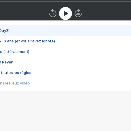
 DayZ
 a 13 ans (et vous l'avez ignoré)
e (littéralement)
im Rayan
 toutes les règles
s les jeux vidéo
us choquant de Rockstar ? - Le scandale BULLY
e plus moche de Steam
du RÊVE tourne au CAUCHEMAR
pendant 8 heures