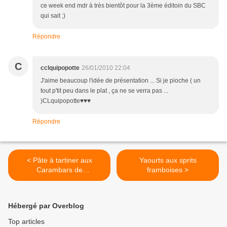
ce week end mdr à très bientôt pour la 3ème éditoin du SBC
qui sait ;)
Répondre
C
cclquipopotte
26/01/2010 22:04
J'aime beaucoup l'idée de présentation ... Si je pioche ( un
tout p'tit peu dans le plat , ça ne se verra pas ...
)CLquipopotte♥♥♥
Répondre
< Pâte à tartiner aux
Yaourts aux sprits
Carambars de
framboises >
CLquipopotte
Hébergé par Overblog
Top articles