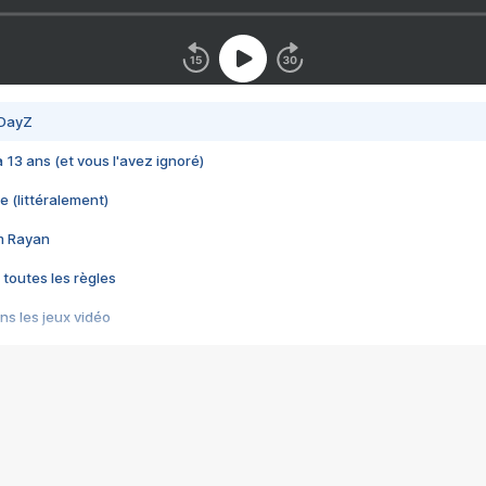
 DayZ
 a 13 ans (et vous l'avez ignoré)
e (littéralement)
im Rayan
 toutes les règles
s les jeux vidéo
us choquant de Rockstar ? - Le scandale BULLY
e plus moche de Steam
du RÊVE tourne au CAUCHEMAR
pendant 8 heures