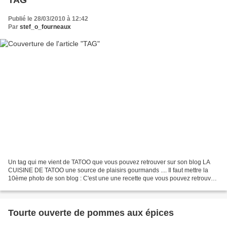
Publié le 28/03/2010 à 12:42
Par
stef_o_fourneaux
Un tag qui me vient de TATOO que vous pouvez retrouver sur son blog LA
CUISINE DE TATOO une source de plaisirs gourmands .... Il faut mettre la
10ème photo de son blog : C'est une une recette que vous pouvez retrouver
ICI ; une poelé de noix de pétoncle...
Tourte ouverte de pommes aux épices