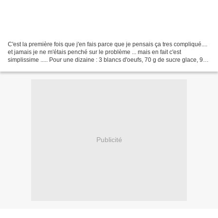
C'est la première fois que j'en fais parce que je pensais ça tres compliqué....
et jamais je ne m'étais penché sur le problème ... mais en fait c'est
simplissime ..... Pour une dizaine : 3 blancs d'oeufs, 70 g de sucre glace, 90
g de poudre d'amandes,...
Publicité