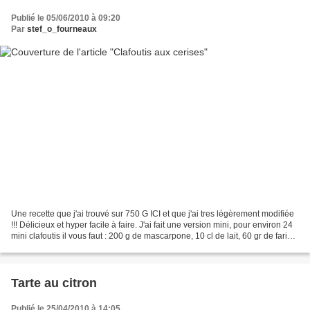
Publié le 05/06/2010 à 09:20
Par
stef_o_fourneaux
Une recette que j'ai trouvé sur 750 G ICI et que j'ai tres légèrement modifiée
!!! Délicieux et hyper facile à faire. J'ai fait une version mini, pour environ 24
mini clafoutis il vous faut : 200 g de mascarpone, 10 cl de lait, 60 gr de farine,
70 gr...
Tarte au citron
Publié le 25/04/2010 à 14:05