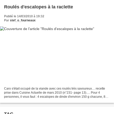
Roulés d'escalopes à la raclette
Publié le 14/03/2010 à 19:32
Par
stef_o_fourneaux
Caro s'était occupé de la viande avec ces roulés très savoureux.... recette
prise dans Cuisine Actuelle de mars 2010 (n°231- page 13)..... Pour 4
personnes, il vous faut : 4 escalopes de dinde d'environ 150 g chacune, 8
abricots secs, 50 g de jambon blanc,...
TAG