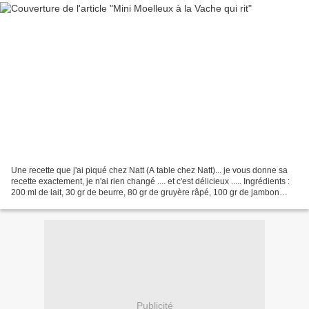
Une recette que j'ai piqué chez Natt (A table chez Natt)... je vous donne sa
recette exactement, je n'ai rien changé .... et c'est délicieux ..... Ingrédients :
200 ml de lait, 30 gr de beurre, 80 gr de gruyère râpé, 100 gr de jambon
blanc haché (ou blanc...
Publicité