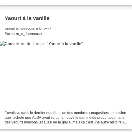
makis aient été appréciés...
Yaourt à la vanille
Publié le 02/05/2010 à 12:17
Par
caro_o_fourneaux
J'avais vu dans le dernier numéro d'un des nombreux magasines de cuisine
que j'achète que ALSA avait sort une nouvelle gamme de produit pour faire
des yaourts maisons (et aussi de la glace, mais ça c'est une autre histoire!).
La curiosité m'a poussé à...