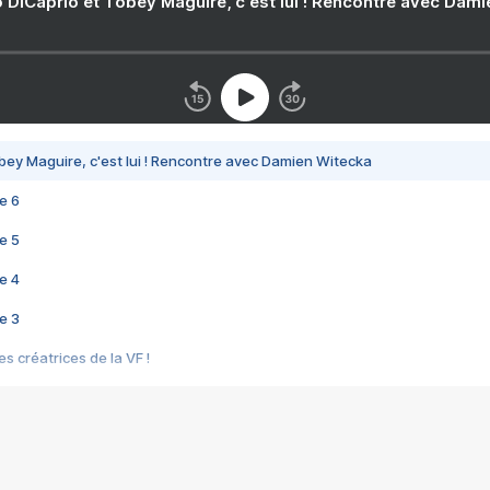
 DiCaprio et Tobey Maguire, c'est lui ! Rencontre avec Dam
bey Maguire, c'est lui ! Rencontre avec Damien Witecka
e 6
e 5
e 4
e 3
s créatrices de la VF !
e 2
e 1
e Mektoub My Love arrive enfin ! Rencontre avec Shaïn Boumedine et Sal