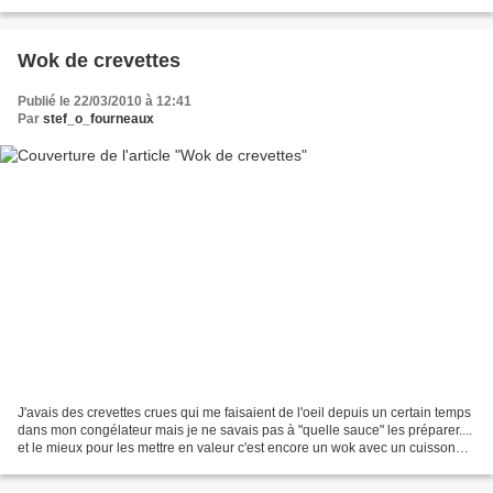
de curry 2 cuillères...
Wok de crevettes
Publié le 22/03/2010 à 12:41
Par
stef_o_fourneaux
J'avais des crevettes crues qui me faisaient de l'oeil depuis un certain temps
dans mon congélateur mais je ne savais pas à "quelle sauce" les préparer....
et le mieux pour les mettre en valeur c'est encore un wok avec un cuisson
rapide qui ne rend pas...