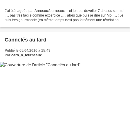
J'ai été taguée par Anneauxfourneaux ... et je dois dévoiler 7 choses sur moi
..... pas tres facile comme excercice ...... alors que puis je dire sur Moi .... : Je
suis tres gourmande (en même temps c'est pas forcément une révélation !!
lol) Je suis tres...
Cannelés au lard
Publié le 05/04/2010 à 15:43
Par
caro_o_fourneaux