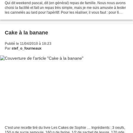
Qui dit weekend pascal, dit (en général) repas de famille. Nous nous avons
choisi la facilité et fait un repas très simple, mais je me suis amusée à tester
les cannelés au lard pour l'apéritif. Pour les réaliser, il vous faut : pour 6
personnes soit 15...
Cake à la banane
Publié le 11/04/2010 à 18:23
Par
stef_o_fourneaux
C'est une recette tiré du livre Les Cakes de Sophie .... Ingrédients : 3 oeufs,
150 g de sucre semoule, 160 g de farine, 1/2 de sachet de levure, 170 gde