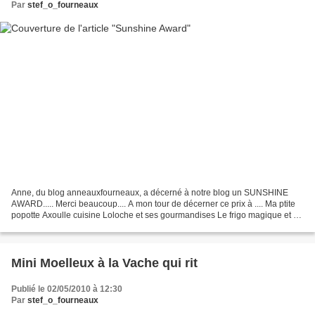
Par
stef_o_fourneaux
Anne, du blog anneauxfourneaux, a décerné à notre blog un SUNSHINE
AWARD..... Merci beaucoup.... A mon tour de décerner ce prix à .... Ma ptite
popotte Axoulle cuisine Loloche et ses gourmandises Le frigo magique et à
tous les blogs que je connais et...
Mini Moelleux à la Vache qui rit
Publié le 02/05/2010 à 12:30
Par
stef_o_fourneaux