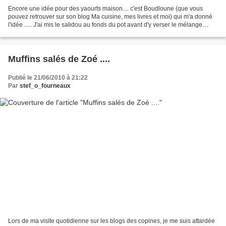
Encore une idée pour des yaourts maison.... c'est Boudloune (que vous
pouvez retrouver sur son blog Ma cuisine, mes livres et moi) qui m'a donné
l'idée ..... J'ai mis le salidou au fonds du pot avant d'y verser le mélange
yaourt et lait, la prochaine...
Muffins salés de Zoé ....
Publié le 21/06/2010 à 21:22
Par
stef_o_fourneaux
Lors de ma visite quotidienne sur les blogs des copines, je me suis attardée