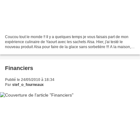
Coucou tout le monde !! Il y a quelques temps je vous faisais part de mon
expérience culinaire de Yaourt avec les sachets Alsa. Hier, j'ai testé le
nouveau produit Alsa pour faire de la glace sans sorbetière !!! A la maison,
mes gourmands aiment les glace...
Financiers
Publié le 24/05/2010 à 18:34
Par
stef_o_fourneaux