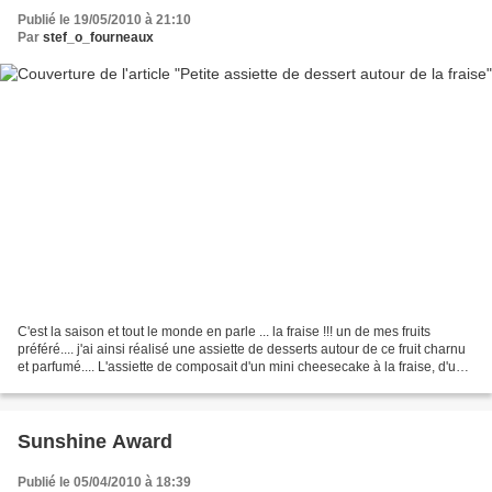
Publié le 19/05/2010 à 21:10
Par
stef_o_fourneaux
C'est la saison et tout le monde en parle ... la fraise !!! un de mes fruits
préféré.... j'ai ainsi réalisé une assiette de desserts autour de ce fruit charnu
et parfumé.... L'assiette de composait d'un mini cheesecake à la fraise, d'une
salade de fruits...
Sunshine Award
Publié le 05/04/2010 à 18:39