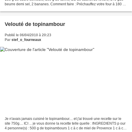
beurre demi sel, 2 bananes. Comment faire : Préchauffez votre four à 180 °C
(TH 6). Faites fondre...
Velouté de topinambour
Publié le 06/04/2010 à 20:23
Par
stef_o_fourneaux
Je n'avais jamais cuisiné le topinambour.... et j'ai trouvé une recette sur le
site 750g.... ICI ... je vous donne la recette telle quelle : INGREDIENTS p our
4 personne(s) : 500 g de topinambours 1 c à c de miel de Provence 1 c à c