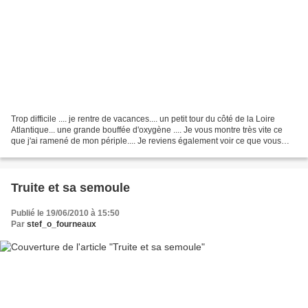
Trop difficile .... je rentre de vacances.... un petit tour du côté de la Loire
Atlantique... une grande bouffée d'oxygène .... Je vous montre très vite ce
que j'ai ramené de mon périple.... Je reviens également voir ce que vous
avez concocté dans vos...
Truite et sa semoule
Publié le 19/06/2010 à 15:50
Par
stef_o_fourneaux