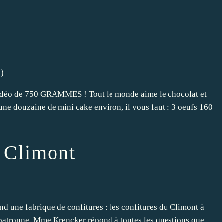
)
 vidéo de 750 GRAMMES ! Tout le monde aime le chocolat et
r une douzaine de mini cake environ, il vous faut : 3 oeufs 160
u Climont
nd une fabrique de confitures : les confitures du Climont à
la patronne, Mme Krencker répond à toutes les questions que